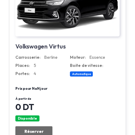
Volkswagen Virtus
Carrosserie:
Berline
Moteur:
Essence
Places:
5
Boite de vitesse:
Portes:
4
Automatique
Prix pour NaN jour
À partir de
0 DT
Disponible
Réserver