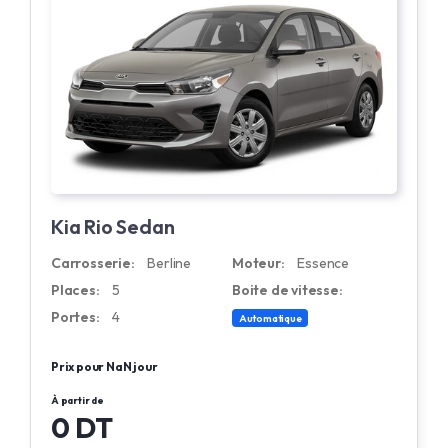
Kia Rio Sedan
Carrosserie:
Berline
Moteur:
Essence
Places:
5
Boite de vitesse:
Portes:
4
Automatique
Prix pour NaN jour
À partir de
0 DT