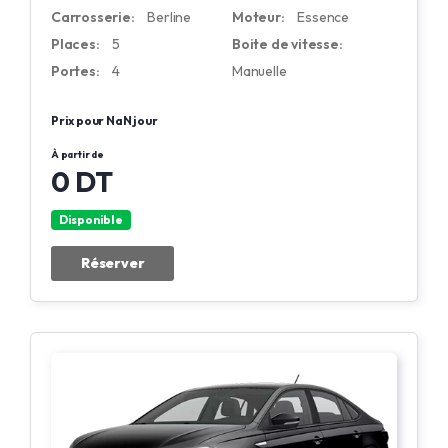
Carrosserie:
Berline
Moteur:
Essence
Places:
5
Boite de vitesse:
Portes:
4
Manuelle
Prix pour NaN jour
À partir de
0 DT
Disponible
Réserver