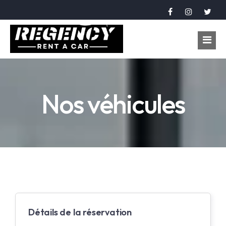
Accueil
Nos véhicules
Véhicules
Réservation
À propos
Contact
Langue
Détails de la réservation
عربي