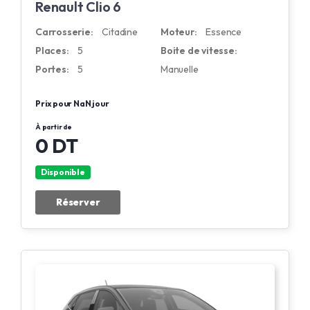
Renault Clio 6
Carrosserie:
Citadine
Moteur:
Essence
Places:
5
Boite de vitesse:
Portes:
5
Manuelle
Prix pour NaN jour
À partir de
0 DT
Disponible
Réserver