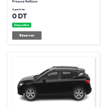
Prix pour NaN jour
À partir de
0 DT
Disponible
Réserver