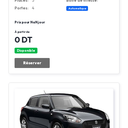
Places:
5
Boite de vitesse:
Portes:
4
Automatique
Prix pour NaN jour
À partir de
0 DT
Disponible
Réserver