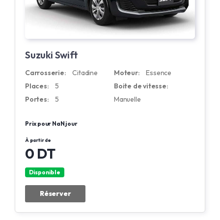
Suzuki Swift
Carrosserie:
Citadine
Moteur:
Essence
Places:
5
Boite de vitesse:
Portes:
5
Manuelle
Prix pour NaN jour
À partir de
0 DT
Disponible
Réserver