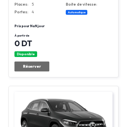
Places:
5
Boite de vitesse:
Portes:
4
Automatique
Prix pour NaN jour
À partir de
0 DT
Disponible
Réserver