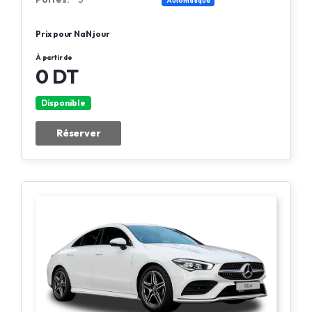
Prix pour NaN jour
À partir de
0 DT
Disponible
Réserver