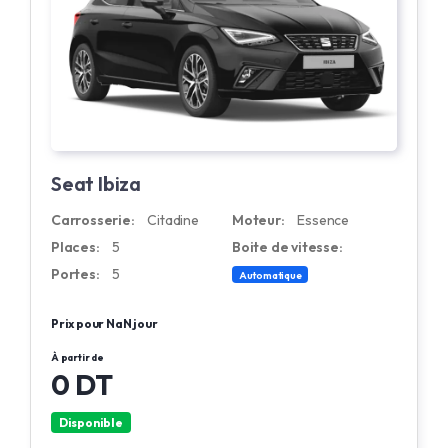
Seat Ibiza
Carrosserie:
Citadine
Moteur:
Essence
Places:
5
Boite de vitesse:
Portes:
5
Automatique
Prix pour NaN jour
À partir de
0 DT
Disponible