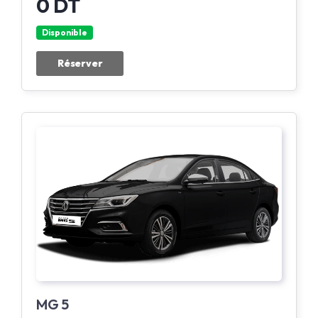
0 DT
Disponible
Réserver
MG 5