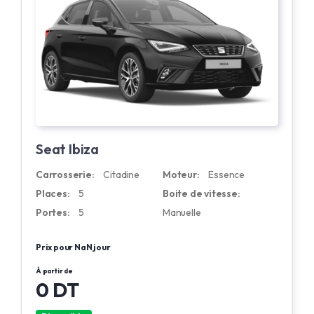
Seat Ibiza
Carrosserie:
Citadine
Moteur:
Essence
Places:
5
Boite de vitesse:
Portes:
5
Manuelle
Prix pour NaN jour
À partir de
0 DT