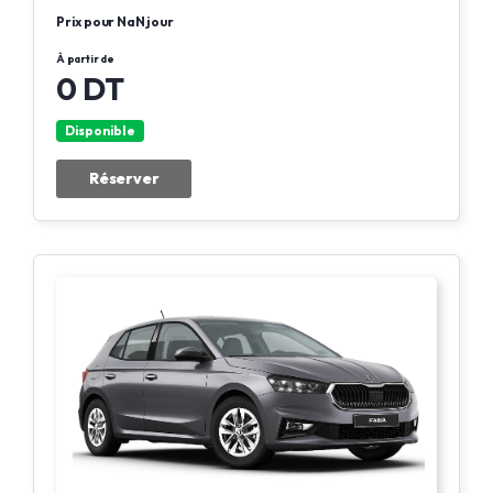
Prix pour NaN jour
À partir de
0 DT
Disponible
Réserver