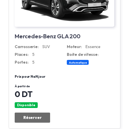
Mercedes-Benz GLA 200
Carrosserie:
SUV
Moteur:
Essence
Places:
5
Boite de vitesse:
Portes:
5
Automatique
Prix pour NaN jour
À partir de
0 DT
Disponible
Réserver