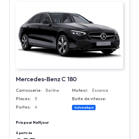
Mercedes-Benz C 180
Carrosserie:
Berline
Moteur:
Essence
Places:
5
Boite de vitesse:
Portes:
4
Automatique
Prix pour NaN jour
À partir de