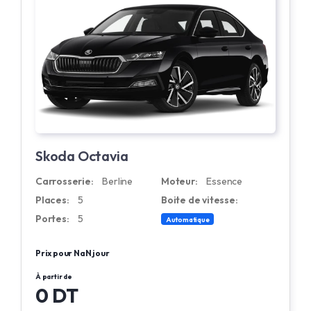
Skoda Octavia
Carrosserie:
Berline
Moteur:
Essence
Places:
5
Boite de vitesse:
Portes:
5
Automatique
Prix pour NaN jour
À partir de
0 DT