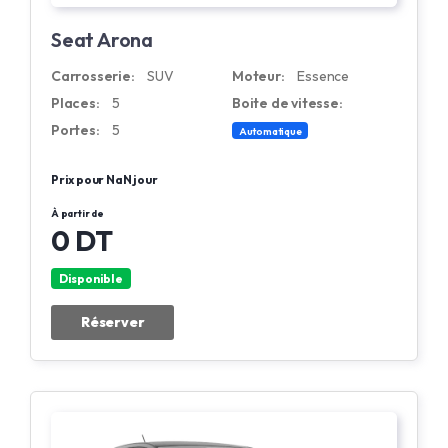
Seat Arona
Carrosserie:
SUV
Moteur:
Essence
Places:
5
Boite de vitesse:
Portes:
5
Automatique
Prix pour NaN jour
À partir de
0 DT
Disponible
Réserver