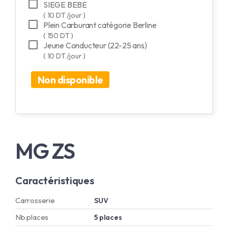
SIEGE BEBE
( 10 DT /jour )
Plein Carburant catégorie Berline
( 150 DT )
Jeune Conducteur (22-25 ans)
( 10 DT /jour )
Non disponible
MG ZS
Caractéristiques
Carrosserie
SUV
Nb places
5 places