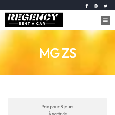
Accueil
MG ZS
Véhicules
Réservation
À propos
Contact
Langue
Prix pour 3 jours
عربي
À partir de