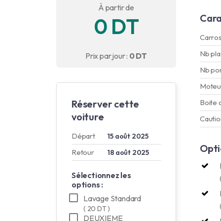
À partir de
Cara
0 DT
Carros
Nb pl
Prix par jour :
0 DT
Nb po
Moteu
Réserver cette
Boite 
voiture
Cautio
Départ
15 août 2025
Opti
Retour
18 août 2025
Sélectionnez les
options :
Lavage Standard
( 20 DT )
DEUXIEME