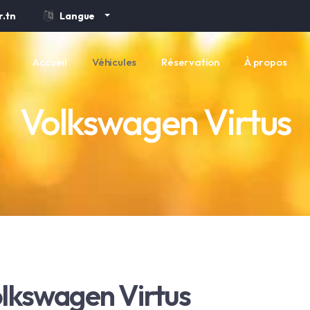
.tn
Langue
Accueil
Véhicules
Réservation
À propos
Volkswagen Virtus
lkswagen Virtus