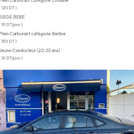
Plein Carburant catégorie Citadine
( 120 DT )
SIEGE BEBE
( 10 DT/jour )
Plein Carburant catégorie Berline
( 150 DT )
Jeune Conducteur (22-25 ans)
( 10 DT/jour )