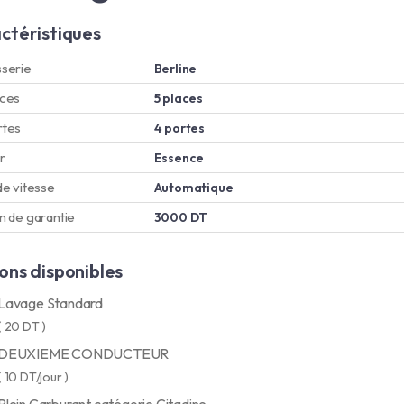
ctéristiques
serie
Berline
aces
5 places
rtes
4 portes
r
Essence
de vitesse
Automatique
n de garantie
3000 DT
ons disponibles
Lavage Standard
( 20 DT )
DEUXIEME CONDUCTEUR
( 10 DT/jour )