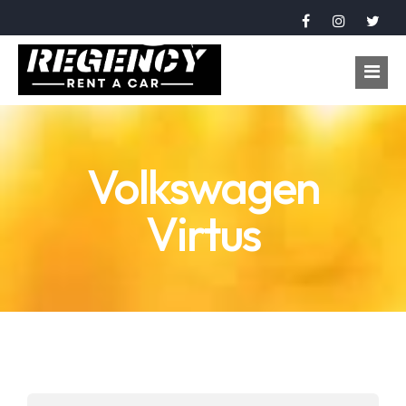
Accueil
Volkswagen
Véhicules
Virtus
Réservation
À propos
Contact
Langue
عربي