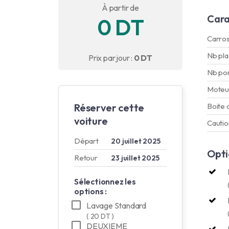
À partir de
Cara
0 DT
Carros
Nb pl
Prix par jour :
0 DT
Nb po
Moteu
Réserver cette
Boite 
voiture
Cautio
Départ
20 juillet 2025
Opti
Retour
23 juillet 2025
Sélectionnez les
options :
Lavage Standard
( 20 DT )
DEUXIEME