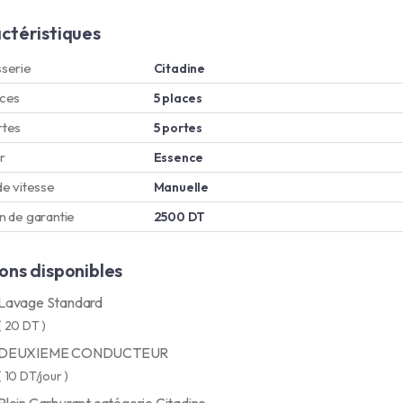
ctéristiques
serie
Citadine
aces
5 places
rtes
5 portes
r
Essence
de vitesse
Manuelle
n de garantie
2500 DT
ons disponibles
Lavage Standard
( 20 DT )
DEUXIEME CONDUCTEUR
( 10 DT/jour )