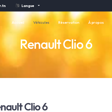
.tn
Langue
Accueil
Véhicules
Réservation
À propos
Renault Clio 6
nault Clio 6