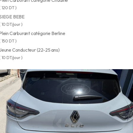
Plein Carburant catégorie Citadine
( 120 DT )
SIEGE BEBE
( 10 DT/jour )
Plein Carburant catégorie Berline
( 150 DT )
Jeune Conducteur (22-25 ans)
( 10 DT/jour )