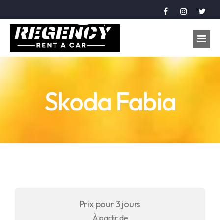
Accueil
Skoda Fabia
Véhicules
Réservation
À propos
Contact
Langue
Prix pour 3 jours
عربي
À partir de