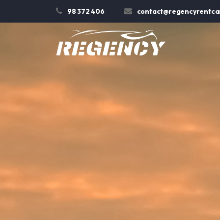
98 372 406
contact@regencyrentcar