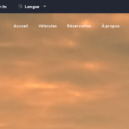
.tn
Langue
Accueil
Véhicules
Réservation
À propos