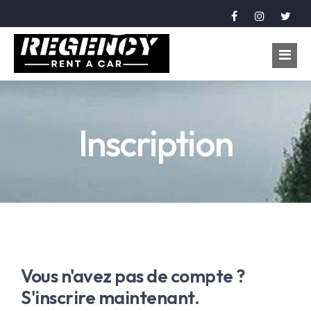
Accueil
Inscription
Véhicules
Réservation
À propos
Contact
Langue
Vous n'avez pas de compte ?
S'inscrire maintenant.
عربي