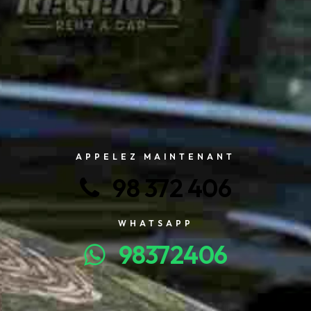
APPELEZ MAINTENANT
98 372 406
WHATSAPP
98372406