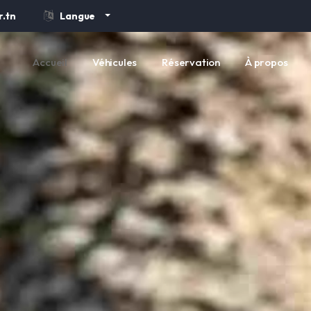
.tn
Langue
Accueil
Véhicules
Réservation
À propos