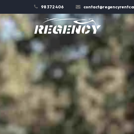
98 372 406
contact@regencyrentcar