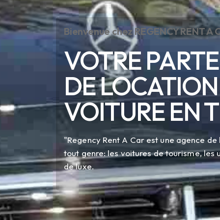
Bienvenue chez REGENCY RENT A 
VOTRE PARTE
DE LOCATION
VOITURE EN T
"Regency Rent A Car est une agence de l
tout genre: les voitures de tourisme, les ut
de luxe.